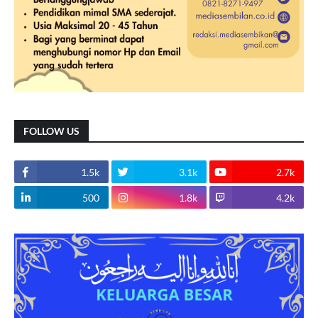
FOLLOW US
1.5k
3.1k
2.7k
500
1.8k
4.2k