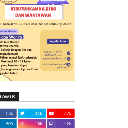
LLOW US
1.5k
3.1k
2.7k
500
1.8k
4.2k