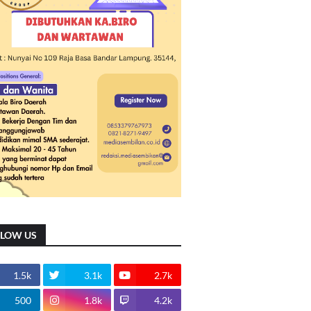
LLOW US
1.5k
3.1k
2.7k
500
1.8k
4.2k