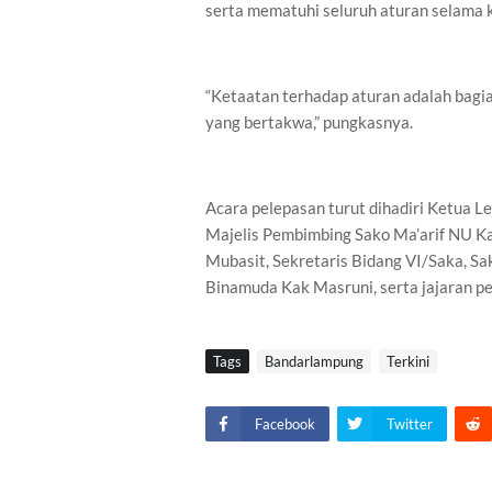
serta mematuhi seluruh aturan selama 
“Ketaatan terhadap aturan adalah bagia
yang bertakwa,” pungkasnya.
Acara pelepasan turut dihadiri Ketua 
Majelis Pembimbing Sako Ma’arif NU Ka
Mubasit, Sekretaris Bidang VI/Saka, S
Binamuda Kak Masruni, serta jajaran p
Tags
Bandarlampung
Terkini
Facebook
Twitter