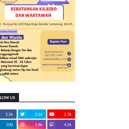
LLOW US
1.5k
3.1k
2.7k
500
1.8k
4.2k