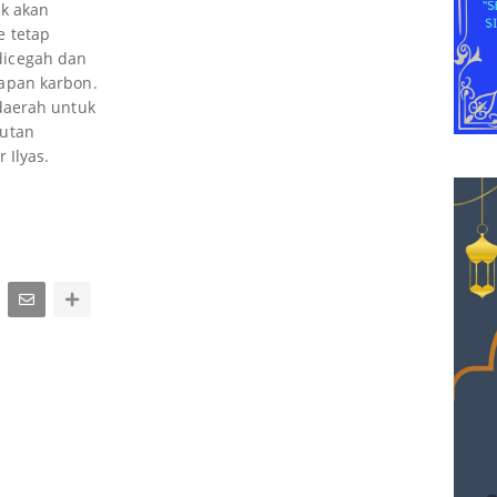
ak akan
e tetap
a dicegah dan
apan karbon.
daerah untuk
hutan
 Ilyas.