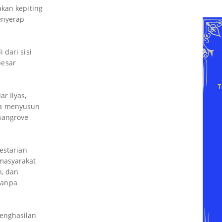
akan kepiting
enyerap
 dari sisi
besar
r Ilyas,
ra menyusun
mangrove
estarian
masyarakat
n, dan
tanpa
enghasilan