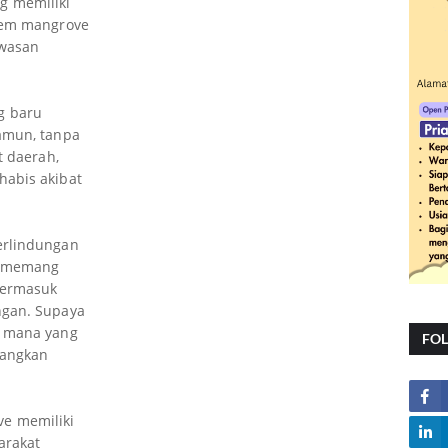
g memiliki
stem mangrove
awasan
g baru
amun, tanpa
t daerah,
habis akibat
erlindungan
u memang
termasuk
ngan. Supaya
, mana yang
FO
bangkan
e memiliki
arakat