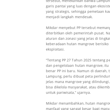
tersebut, menekankan bahwa Lampun
garis pantai yang luas dengan ekosi
yang strategis, sehingga pemetaan k
menjadi langkah mendesak.
Mikdar menyebut PP tersebut meman
diterbitkan oleh pemerintah pusat. N
aturan dan zonasi yang jelas di tingka
keberadaan hutan mangrove berisiko 
eksploitasi.
“Tentang PP 27 Tahun 2025 tentang p
dan pengelolaan hutan mangrove, it
benar PP ini baru. Namun di daerah, 
Lampung, perlu dibuat peta perlindu
jelas mana mangrove yang dilindungi
bisa dikelola masyarakat, atau dikem
untuk pariwisata,” ujarnya.
Mikdar menambahkan, hutan mangrov
manfaat yang sangat besar bagi masy