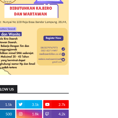
LLOW US
1.5k
3.1k
2.7k
500
1.8k
4.2k