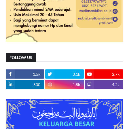
FOLLOW US
1.5k
3.1k
2.7k
500
1.8k
4.2k