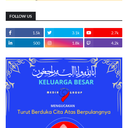
FOLLOW US
1.5k
3.1k
2.7k
500
1.8k
4.2k