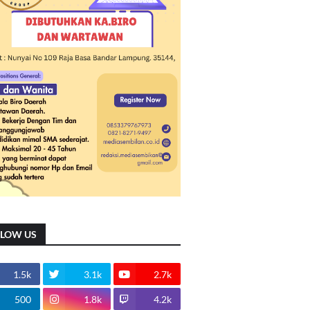
LLOW US
1.5k
3.1k
2.7k
500
1.8k
4.2k