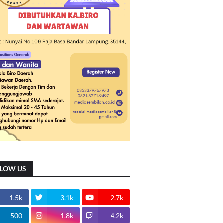
LLOW US
1.5k
3.1k
2.7k
500
1.8k
4.2k