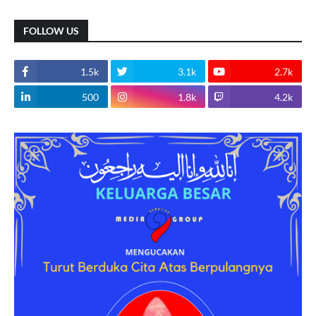
FOLLOW US
1.5k
3.1k
2.7k
500
1.8k
4.2k