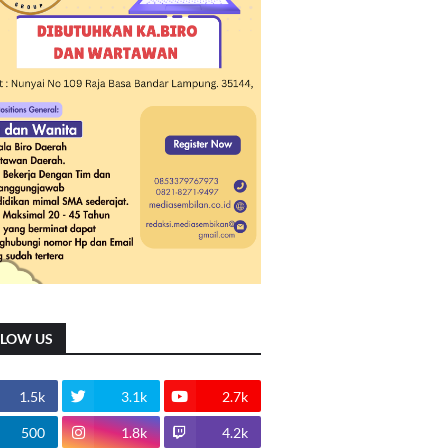
LLOW US
1.5k
3.1k
2.7k
500
1.8k
4.2k