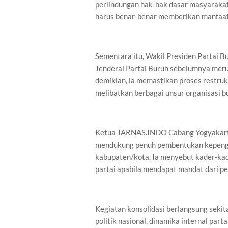
perlindungan hak-hak dasar masyarakat
harus benar-benar memberikan manfaat b
Sementara itu, Wakil Presiden Partai B
Jenderal Partai Buruh sebelumnya merup
demikian, ia memastikan proses restruk
melibatkan berbagai unsur organisasi b
Ketua JARNAS.INDO Cabang Yogyakarta
mendukung penuh pembentukan kepengur
kabupaten/kota. Ia menyebut kader-ka
partai apabila mendapat mandat dari pe
Kegiatan konsolidasi berlangsung sekita
politik nasional, dinamika internal part